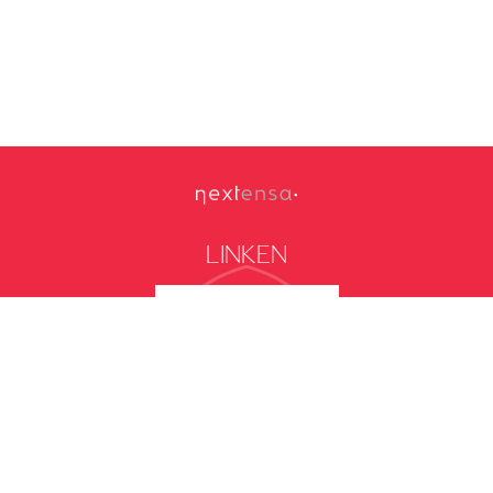
LINKEN
Interieurconfigurator
Download brochure
Alle 3D afbeeldingen zijn louter indicatief
Privacy Policy
Cookie Policy
Algemene gebruiksvoorwaarden