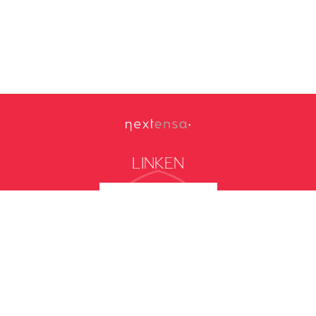
LINKEN
Interieurconfigurator
Download brochure
Alle 3D afbeeldingen zijn louter indicatief
Privacy Policy
Cookie Policy
Algemene gebruiksvoorwaarden